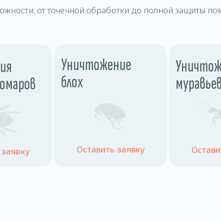
ожности: от точечной обработки до полной защиты по
Уничтожение
Уничтож
ия
блох
муравье
комаров
Оставить заявку
Остави
 заявку