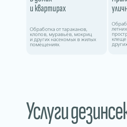
и квартирах
улич
Обрабо
летни
Обработка от тараканов,
прост
клопов, муравьёв, мокриц
клещей
и других насекомых в жилых
других
помещениях.
Услуги дезинсе