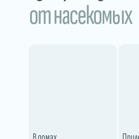
от насекомых
В домах
Прил