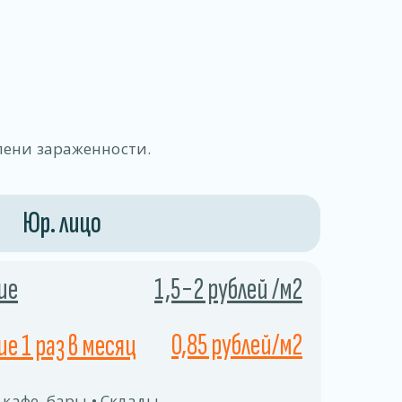
пени зараженности.
Юр. лицо
ие
1,5−2 рублей /м2
0,85 рублей/м2
е 1 раз в месяц
 кафе, бары • Склады