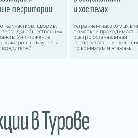
ные территории
и хостелах
тка участков, дворов,
Устраняем насекомых в м
х веранд и общественных
с высокой проходимость
ранств. Уничтожение
быстро останавливая
, комаров, грызунов и
распространение колони
 вредителей.
по комнатам и этажам.
кции в Турове