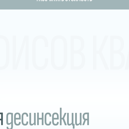
ФИСОВ КВ
я
десинсекция