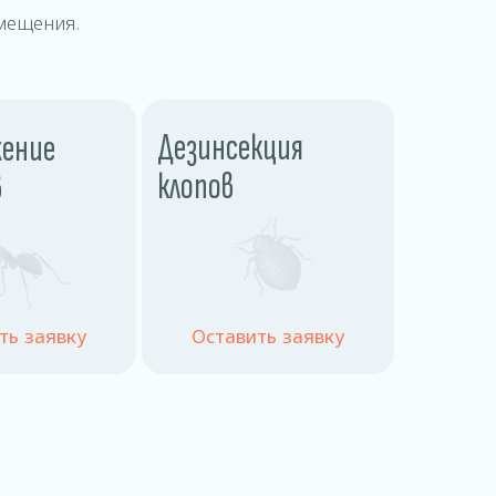
мещения.
Дезинсекция
ение
клопов
в
ть заявку
Оставить заявку