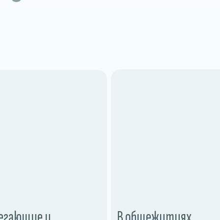
егающие и
В общежитиях