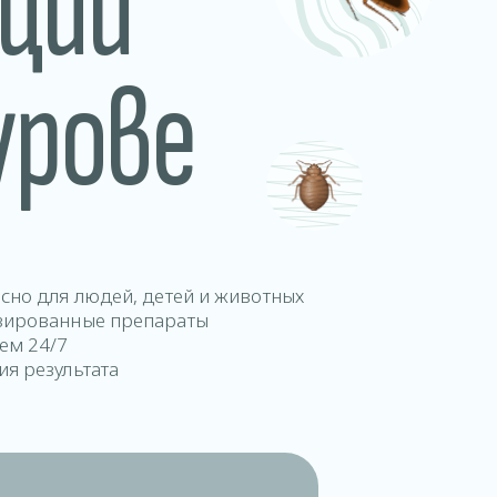
ции
урове
асно для людей, детей и животных
зированные препараты
аем 24/7
ия результата