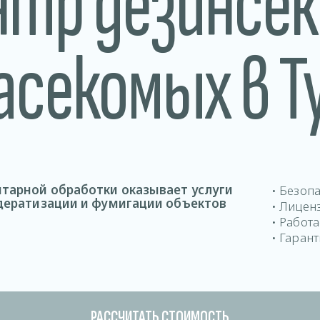
нтр дезинсек
асекомых в Т
тарной обработки оказывает услуги
• Безоп
 дератизации и фумигации объектов
• Лицен
• Работ
• Гарант
РАССЧИТАТЬ СТОИМОСТЬ