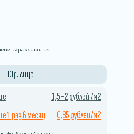
пени зараженности.
Юр. лицо
ие
1,5−2 рублей /м2
0,85 рублей/м2
е 1 раз в месяц
 кафе, бары • Склады