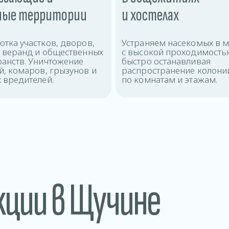
ные территории
и хостелах
тка участков, дворов,
Устраняем насекомых в м
х веранд и общественных
с высокой проходимость
ранств. Уничтожение
быстро останавливая
, комаров, грызунов и
распространение колони
 вредителей.
по комнатам и этажам.
кции в Щучине