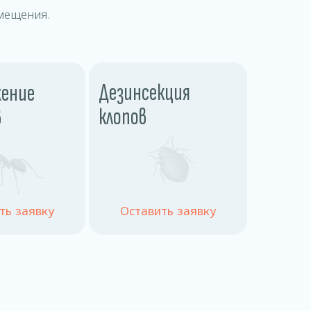
мещения.
Дезинсекция
ение
клопов
в
ть заявку
Оставить заявку