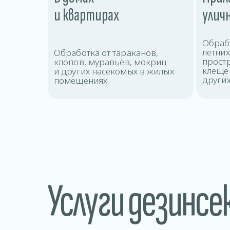
и квартирах
улич
Обрабо
летни
Обработка от тараканов,
прост
клопов, муравьёв, мокриц
клещей
и других насекомых в жилых
других
помещениях.
Услуги дезинсе