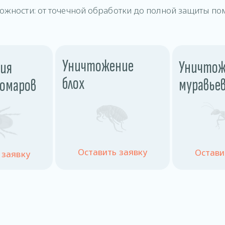
ожности: от точечной обработки до полной защиты по
Уничтожение
Уничтож
ия
блох
муравье
комаров
Оставить заявку
Остави
 заявку