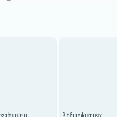
егающие и
В общежитиях