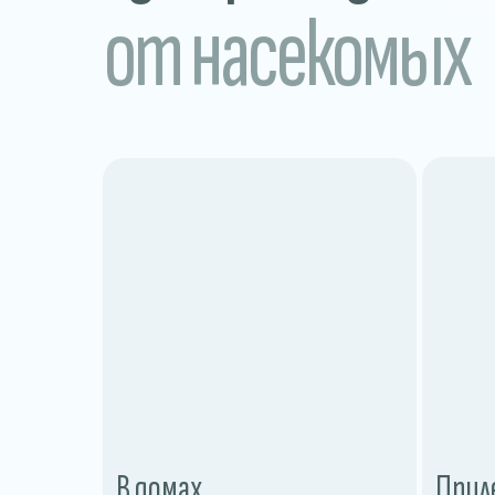
от насекомых
В домах
Прил