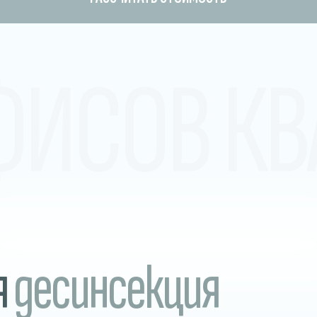
ФИСОВ КВ
я
десинсекция