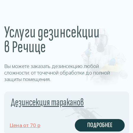
Уничтожение муравьев
Цена от 70 р
Оставить заявку
ПОДРОБНЕЕ
Преимущества
дезинсекции