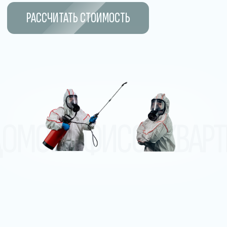
Где проводится
десинсекция от насекомых
в Речице
В домах и квартирах
Проводим безопасную обработку
от тараканов, клопов, муравьёв
и других насекомых в жилых
помещениях, а также на придомовых
территориях.
В общежитиях и хостелах