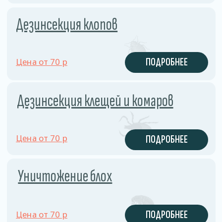
Мы предлагаем эффективные и безопасные
решения для уничтожения блох с гарантией
результата.
ПРОФЕССИОНАЛЬНЫЙ
ПОДХОД
Наши специалисты имеют
практический опыт
уничтожения блох
и используют проверенные
методы обработки
помещений.
БЕЗОПАСНЫЕ
МЕТОДЫ
Применяем
сертифицированные
препараты, безопасные для
людей и домашних
животных при соблюдении
рекомендаций.