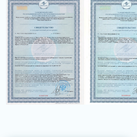
помещение на определённый период
времени, после чего произвести
проветривание
О нас
Мы профессионалы в области дезинфекции
и обеспечения здоровья.
Мы стремимся к постоянному совершенствованию
наших услуг и предлагаем индивидуальный подход
к каждому клиенту, учитывая их уникальные
потребности и особенности.
Доверьтесь профессионалам в области дезинфекции
и обеспечьте здоровье вашего окружения вместе
с нами. Свяжитесь с нами сегодня, чтобы получить
экспертные услуги по дезинфекции, отвечающие
самым высоким стандартам качества и безопасности.