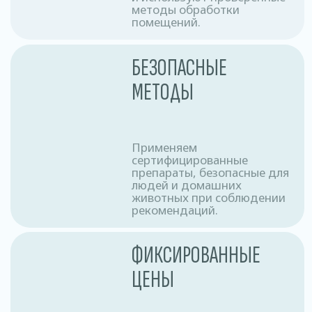
Комната в общежитии
55 рублей
Юр. лицо
ЗАКАЗАТЬ
Разовое обслуживание
1,5−2 рублей /м2
Годовое обслуживание 1
0,85 рублей/м2
раз в месяц
Магазины • Рестораны, кафе, бары • Склады
и производства • Санатории и больницы