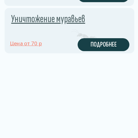
ФИКСИРОВАННЫЕ
ЦЕНЫ
Стоимость обработки
известна заранее
и не меняется в процессе
работы.
КОМПЛЕКСНОЕ
РЕШЕНИЕ
Обрабатываем помещение
полностью и даём
рекомендации
по предотвращению
повторного появления блох.
Цены
на дезинсекцию