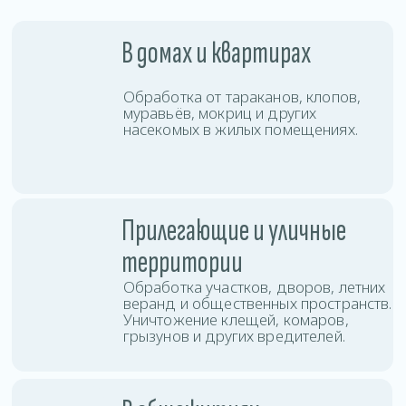
с высокой проходимостью, быстро
останавливая распространение
колоний по комнатам и этажам.
В коммерческих
помещениях
Проводим дезинсекцию офисов,
магазинов, кафе, складов и других
объектов бизнеса с соблюдением
санитарных норм.
Услуги дезинсекции
в Поставах
Вы можете заказать дезинсекцию любой
сложности: от точечной обработки до полной