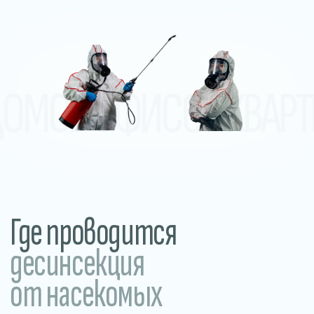
десинсекция
от насекомых
В домах и квартирах
Обработка от тараканов, клопов,
муравьёв, мокриц и других
насекомых в жилых помещениях.
Прилегающие и уличные
территории
Обработка участков, дворов, летних
веранд и общественных пространств.
Уничтожение клещей, комаров,
грызунов и других вредителей.
В общежитиях
и хостелах
Устраняем насекомых в местах