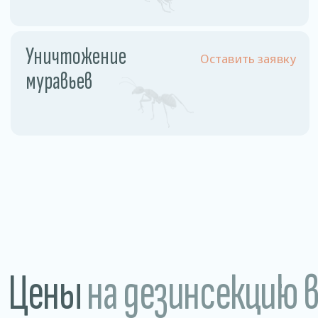
Разовое обслуживание
1,5−2 рублей /м2
Годовое обслуживание 1
0,85 рублей/м2
раз в месяц
Магазины • Рестораны, кафе, бары • Склады
и производства • Санатории и больницы
Преимущества
нашей дезинсекции
Гарантия 100%