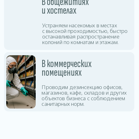
защиты помещения.
Дезинсекция
Оставить заявку
тараканов
Дезинсекция
Оставить заявку
клопов
Дезинсекция клещей
Оставить заявку
и комаров
Уничтожение
Оставить заявку
блох