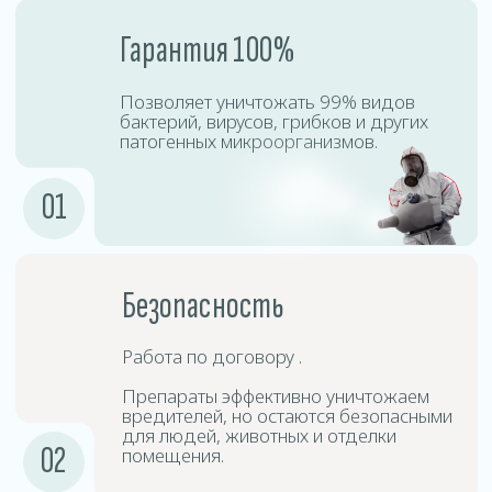
Процесс дезинсекции включает точную диагностику,
подбор безопасных препаратов, профессиональную
обработку и контроль результата. Наши специалисты
используют сертифицированное оборудование,
позволяющее эффективно уничтожать насекомых
даже в труднодоступных местах.
Подготовка
1
помещения
Необходимо убрать личные вещи,
открыть шкафы, двери и окна для
равномерного распределения тумана.
Подготовка
2
оборудования
Специалисты используют
специализированные аппараты для
создания холодного тумана.