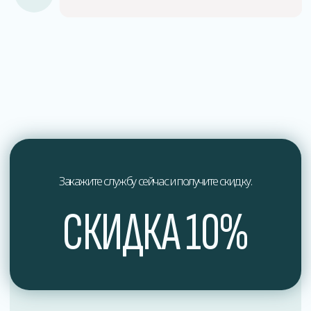
О нас
Мы профессионалы в области дезинфекции
и обеспечения здоровья.
Мы стремимся к постоянному совершенствованию
наших услуг и предлагаем индивидуальный подход
к каждому клиенту, учитывая их уникальные
потребности и особенности.
Доверьтесь профессионалам в области дезинфекции
и обеспечьте здоровье вашего окружения вместе
с нами. Свяжитесь с нами сегодня, чтобы получить
экспертные услуги по дезинфекции, отвечающие
самым высоким стандартам качества и безопасности.