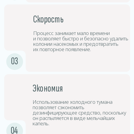
Дезинсицирующие
3
средства
Средства дезинфекции создают туман,
который проникает в труднодоступные
места и обеспечивает глубокую
дезинфекцию.
Выдержка
4
и проветривание
После обработки следует покинуть
помещение на определённый период
времени, после чего произвести
проветривание