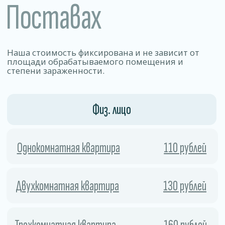
Позволяет уничтожать 99% видов
бактерий, вирусов, грибков и других
патогенных микроорганизмов.
01
Безопасность
Работа по договору .
Препараты эффективно уничтожаем
вредителей, но остаются безопасными
для людей, животных и отделки
02
помещения.
Скорость
Процесс занимает мало времени
и позволяет быстро и безопасно удалить
колонии насекомых и предотвратить
их повторное появление.
03