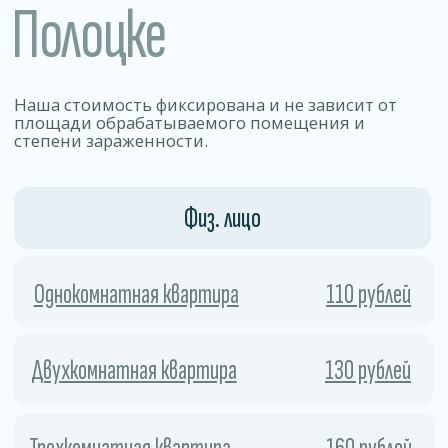
Позволяет уничтожать 99% видов
бактерий, вирусов, грибков и других
патогенных микроорганизмов.
01
Безопасность
Работа по договору .
Препараты эффективно уничтожаем
вредителей, но остаются безопасными
для людей, животных и отделки
02
помещения.
Скорость
Процесс занимает мало времени
и позволяет быстро и безопасно удалить
колонии насекомых и предотвратить
их повторное появление.
03