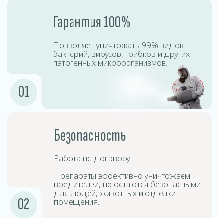
Процесс дезинсекции включает точную диагностику,
подбор безопасных препаратов, профессиональную
обработку и контроль результата. Наши специалисты
используют сертифицированное оборудование,
позволяющее эффективно уничтожать насекомых
даже в труднодоступных местах.
Подготовка
1
помещения
Необходимо убрать личные вещи,
открыть шкафы, двери и окна для
равномерного распределения тумана.
Подготовка
2
оборудования
Специалисты используют
специализированные аппараты для
создания холодного тумана.