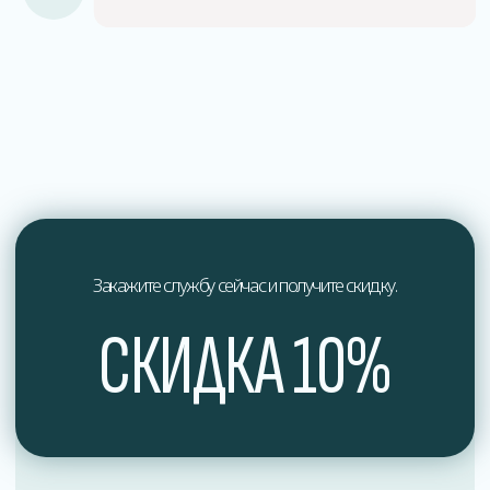
О нас
Мы профессионалы в области дезинфекции
и обеспечения здоровья.
Мы стремимся к постоянному совершенствованию
наших услуг и предлагаем индивидуальный подход
к каждому клиенту, учитывая их уникальные
потребности и особенности.
Доверьтесь профессионалам в области дезинфекции
и обеспечьте здоровье вашего окружения вместе
с нами. Свяжитесь с нами сегодня, чтобы получить
экспертные услуги по дезинфекции, отвечающие
самым высоким стандартам качества и безопасности.