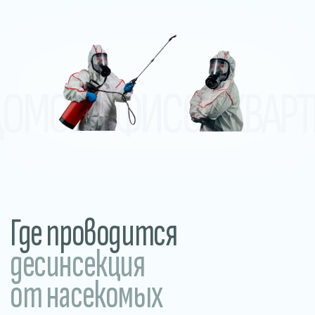
десинсекция
от насекомых
В домах и квартирах
Обработка от тараканов, клопов,
муравьёв, мокриц и других
насекомых в жилых помещениях.
Прилегающие и уличные
территории
Обработка участков, дворов, летних
веранд и общественных пространств.
Уничтожение клещей, комаров,
грызунов и других вредителей.
В общежитиях
и хостелах
Устраняем насекомых в местах