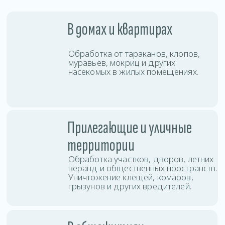
с высокой проходимостью, быстро
останавливая распространение
колоний по комнатам и этажам.
В коммерческих
помещениях
Проводим дезинсекцию офисов,
магазинов, кафе, складов и других
объектов бизнеса с соблюдением
санитарных норм.
Услуги дезинсекции
в Полоцке
Вы можете заказать дезинсекцию любой
сложности: от точечной обработки до полной