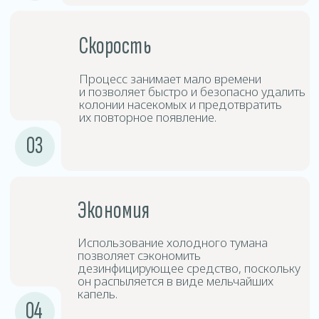
Дезинсицирующие
3
средства
Средства дезинфекции создают туман,
который проникает в труднодоступные
места и обеспечивает глубокую
дезинфекцию.
Выдержка
4
и проветривание
После обработки следует покинуть
помещение на определённый период
времени, после чего произвести
проветривание