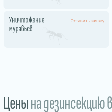
Разовое обслуживание
1,5−2 рублей /м2
Годовое обслуживание 1
0,85 рублей/м2
раз в месяц
Магазины • Рестораны, кафе, бары • Склады
и производства • Санатории и больницы
Преимущества
нашей дезинсекции
Гарантия 100%