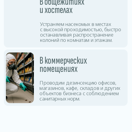
защиты помещения.
Дезинсекция
Оставить заявку
тараканов
Дезинсекция
Оставить заявку
клопов
Дезинсекция клещей
Оставить заявку
и комаров
Уничтожение
Оставить заявку
блох