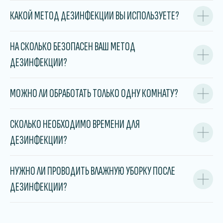
КАКОЙ МЕТОД ДЕЗИНФЕКЦИИ ВЫ ИСПОЛЬЗУЕТЕ?
НА СКОЛЬКО БЕЗОПАСЕН ВАШ МЕТОД
КАЛЬКУЛЯТОР УСЛУГ
ДЕЗИНФЕКЦИИ?
Где проводим дезинфекцию?
МОЖНО ЛИ ОБРАБОТАТЬ ТОЛЬКО ОДНУ КОМНАТУ?
Дом
Квартира
СКОЛЬКО НЕОБХОДИМО ВРЕМЕНИ ДЛЯ
Комната
ДЕЗИНФЕКЦИИ?
Общежитие/хостел
Офис
Коммерческое помещение
НУЖНО ЛИ ПРОВОДИТЬ ВЛАЖНУЮ УБОРКУ ПОСЛЕ
ДЕЗИНФЕКЦИИ?
Какие насекомые беспокоят?
Тараканы
Клещи