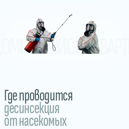
десинсекция
от насекомых
В домах и квартирах
Обработка от тараканов, клопов,
муравьёв, мокриц и других
насекомых в жилых помещениях.
Прилегающие и уличные
территории
Обработка участков, дворов, летних
веранд и общественных пространств.
Уничтожение клещей, комаров,
грызунов и других вредителей.
В общежитиях
и хостелах
Устраняем насекомых в местах