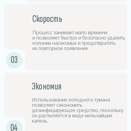
Дезинсицирующие
3
средства
Средства дезинфекции создают туман,
который проникает в труднодоступные
места и обеспечивает глубокую
дезинфекцию.
Выдержка
4
и проветривание
После обработки следует покинуть
помещение на определённый период
времени, после чего произвести
проветривание