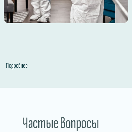
КАЛЬКУЛЯТОР УСЛУГ
Где проводим дезинфекцию?
Магазин
Рестораны, кафе, бары
Склады и производство
Санатории и больницы
Подробнее
Соглашаюсь с
политикой
конфедециальности
ОТПРАВИТЬ
Частые вопросы