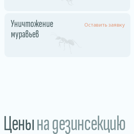
Разовое обслуживание
1,5−2 рублей /м2
Годовое обслуживание 1
0,85 рублей/м2
раз в месяц
Магазины • Рестораны, кафе, бары • Склады
и производства • Санатории и больницы
Преимущества
нашей дезинсекции
Гарантия 100%