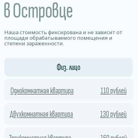
Позволяет уничтожать 99% видов
бактерий, вирусов, грибков и других
патогенных микроорганизмов.
01
Безопасность
Работа по договору .
Препараты эффективно уничтожаем
вредителей, но остаются безопасными
для людей, животных и отделки
02
помещения.
Скорость
Процесс занимает мало времени
и позволяет быстро и безопасно удалить
колонии насекомых и предотвратить
их повторное появление.
03