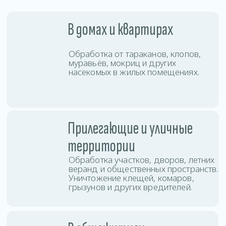
с высокой проходимостью, быстро
останавливая распространение
колоний по комнатам и этажам.
В коммерческих
помещениях
Проводим дезинсекцию офисов,
магазинов, кафе, складов и других
объектов бизнеса с соблюдением
санитарных норм.
Услуги дезинсекции
в Островце
Вы можете заказать дезинсекцию любой
сложности: от точечной обработки до полной