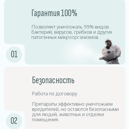
Процесс дезинсекции включает точную диагностику,
подбор безопасных препаратов, профессиональную
обработку и контроль результата. Наши специалисты
используют сертифицированное оборудование,
позволяющее эффективно уничтожать насекомых
даже в труднодоступных местах.
Подготовка
1
помещения
Необходимо убрать личные вещи,
открыть шкафы, двери и окна для
равномерного распределения тумана.
Подготовка
2
оборудования
Специалисты используют
специализированные аппараты для
создания холодного тумана.