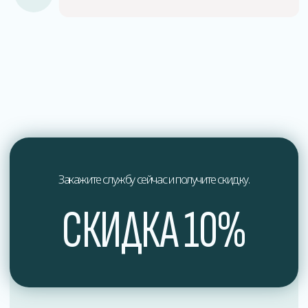
О нас
Мы профессионалы в области дезинфекции
и обеспечения здоровья.
Мы стремимся к постоянному совершенствованию
наших услуг и предлагаем индивидуальный подход
к каждому клиенту, учитывая их уникальные
потребности и особенности.
Доверьтесь профессионалам в области дезинфекции
и обеспечьте здоровье вашего окружения вместе
с нами. Свяжитесь с нами сегодня, чтобы получить
экспертные услуги по дезинфекции, отвечающие
самым высоким стандартам качества и безопасности.