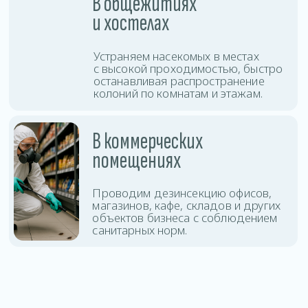
защиты помещения.
Дезинсекция
Оставить заявку
тараканов
Дезинсекция
Оставить заявку
клопов
Дезинсекция клещей
Оставить заявку
и комаров
Уничтожение
Оставить заявку
блох