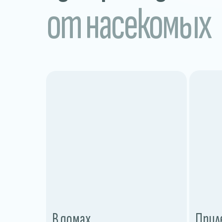
от насекомых
В домах
Прил