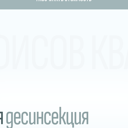
ФИСОВ КВ
я
десинсекция