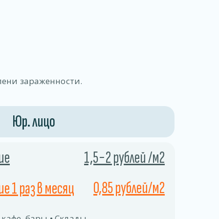
пени зараженности.
Юр. лицо
ие
1,5−2 рублей /м2
0,85 рублей/м2
е 1 раз в месяц
 кафе, бары • Склады