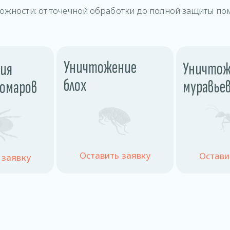
ожности: от точечной обработки до полной защиты по
Уничтожение
Уничтож
ия
блох
муравье
комаров
Оставить заявку
Остави
 заявку