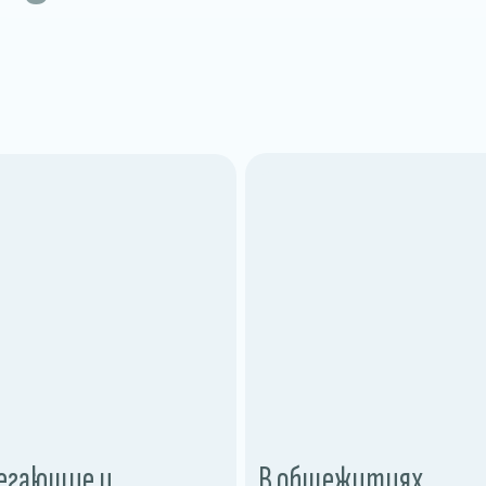
егающие и
В общежитиях