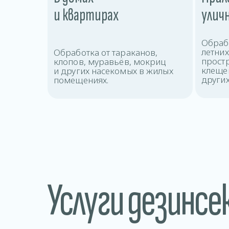
и квартирах
улич
Обрабо
летни
Обработка от тараканов,
прост
клопов, муравьёв, мокриц
клещей
и других насекомых в жилых
других
помещениях.
Услуги дезинсе