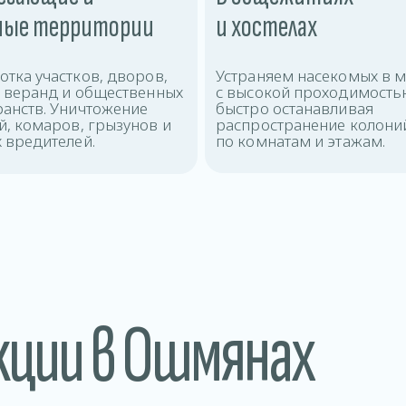
ные территории
и хостелах
тка участков, дворов,
Устраняем насекомых в м
х веранд и общественных
с высокой проходимость
ранств. Уничтожение
быстро останавливая
, комаров, грызунов и
распространение колони
 вредителей.
по комнатам и этажам.
кции в Ошмянах