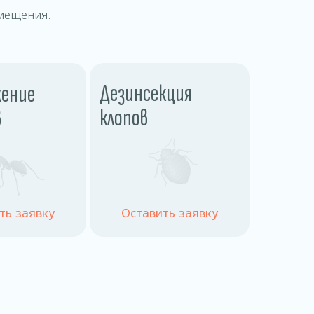
мещения.
Дезинсекция
ение
клопов
в
ть заявку
Оставить заявку