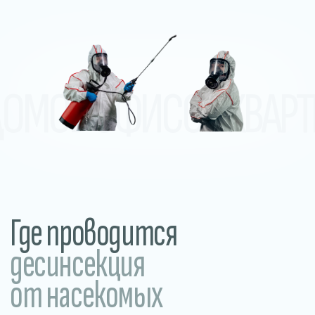
десинсекция
от насекомых
В домах и квартирах
Обработка от тараканов, клопов,
муравьёв, мокриц и других
насекомых в жилых помещениях.
Прилегающие и уличные
территории
Обработка участков, дворов, летних
веранд и общественных пространств.
Уничтожение клещей, комаров,
грызунов и других вредителей.
В общежитиях
и хостелах
Устраняем насекомых в местах