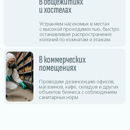
защиты помещения.
Дезинсекция
Оставить заявку
тараканов
Дезинсекция
Оставить заявку
клопов
Дезинсекция клещей
Оставить заявку
и комаров
Уничтожение
Оставить заявку
блох