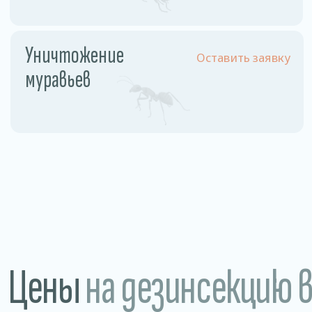
Разовое обслуживание
1,5−2 рублей /м2
Годовое обслуживание 1
0,85 рублей/м2
раз в месяц
Магазины • Рестораны, кафе, бары • Склады
и производства • Санатории и больницы
Преимущества
нашей дезинсекции
Гарантия 100%