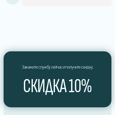
О нас
Мы профессионалы в области дезинфекции
и обеспечения здоровья.
Мы стремимся к постоянному совершенствованию
наших услуг и предлагаем индивидуальный подход
к каждому клиенту, учитывая их уникальные
потребности и особенности.
Доверьтесь профессионалам в области дезинфекции
и обеспечьте здоровье вашего окружения вместе
с нами. Свяжитесь с нами сегодня, чтобы получить
экспертные услуги по дезинфекции, отвечающие
самым высоким стандартам качества и безопасности.