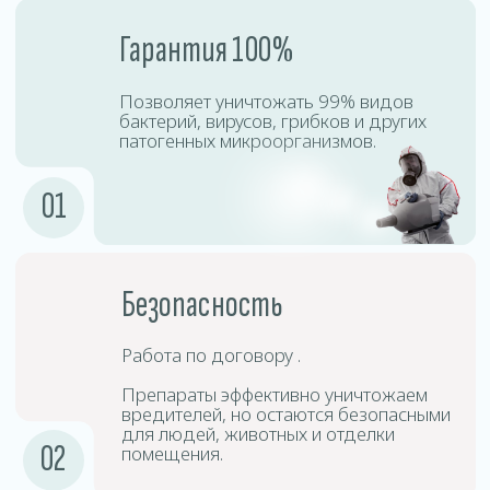
Процесс дезинсекции включает точную диагностику,
подбор безопасных препаратов, профессиональную
обработку и контроль результата. Наши специалисты
используют сертифицированное оборудование,
позволяющее эффективно уничтожать насекомых
даже в труднодоступных местах.
Подготовка
1
помещения
Необходимо убрать личные вещи,
открыть шкафы, двери и окна для
равномерного распределения тумана.
Подготовка
2
оборудования
Специалисты используют
специализированные аппараты для
создания холодного тумана.