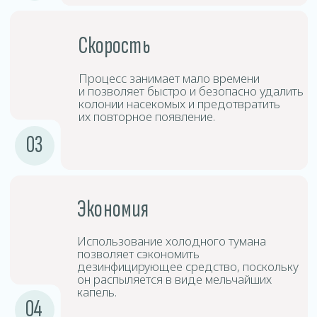
Дезинсицирующие
3
средства
Средства дезинфекции создают туман,
который проникает в труднодоступные
места и обеспечивает глубокую
дезинфекцию.
Выдержка
4
и проветривание
После обработки следует покинуть
помещение на определённый период
времени, после чего произвести
проветривание