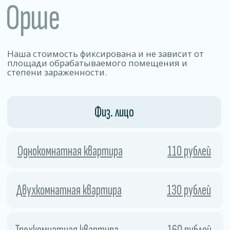
Позволяет уничтожать 99% видов
бактерий, вирусов, грибков и других
патогенных микроорганизмов.
01
Безопасность
Работа по договору .
Препараты эффективно уничтожаем
вредителей, но остаются безопасными
для людей, животных и отделки
02
помещения.
Скорость
Процесс занимает мало времени
и позволяет быстро и безопасно удалить
колонии насекомых и предотвратить
их повторное появление.
03