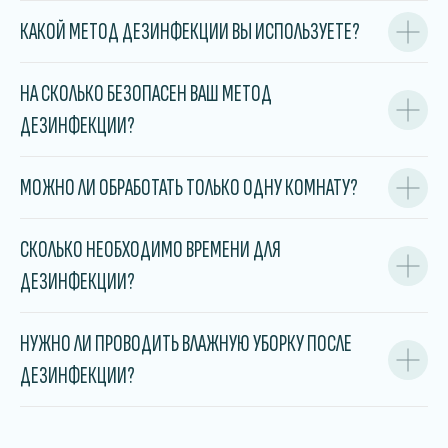
КАКОЙ МЕТОД ДЕЗИНФЕКЦИИ ВЫ ИСПОЛЬЗУЕТЕ?
НА СКОЛЬКО БЕЗОПАСЕН ВАШ МЕТОД
КАЛЬКУЛЯТОР УСЛУГ
ДЕЗИНФЕКЦИИ?
Где проводим дезинфекцию?
МОЖНО ЛИ ОБРАБОТАТЬ ТОЛЬКО ОДНУ КОМНАТУ?
Дом
Квартира
СКОЛЬКО НЕОБХОДИМО ВРЕМЕНИ ДЛЯ
Комната
ДЕЗИНФЕКЦИИ?
Общежитие/хостел
Офис
Коммерческое помещение
НУЖНО ЛИ ПРОВОДИТЬ ВЛАЖНУЮ УБОРКУ ПОСЛЕ
ДЕЗИНФЕКЦИИ?
Какие насекомые беспокоят?
Тараканы
Клещи