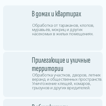
с высокой проходимостью, быстро
останавливая распространение
колоний по комнатам и этажам.
В коммерческих
помещениях
Проводим дезинсекцию офисов,
магазинов, кафе, складов и других
объектов бизнеса с соблюдением
санитарных норм.
Услуги дезинсекции
в Лунинце
Вы можете заказать дезинсекцию любой
сложности: от точечной обработки до полной