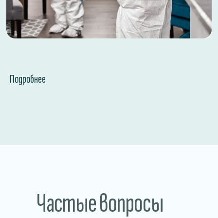
КАЛЬКУЛЯТОР УСЛУГ
Где проводим дезинфекцию?
Магазин
Рестораны, кафе, бары
Склады и производство
Подробнее
Санатории и больницы
Соглашаюсь с
политикой
конфедециальности
ОТПРАВИТЬ
Частые вопросы