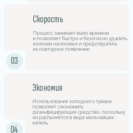
Дезинсицирующие
3
средства
Средства дезинфекции создают туман,
который проникает в труднодоступные
места и обеспечивает глубокую
дезинфекцию.
Выдержка
4
и проветривание
После обработки следует покинуть
помещение на определённый период
времени, после чего произвести
проветривание