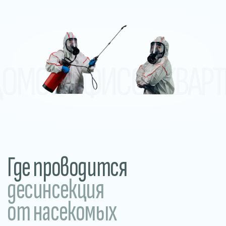
десинсекция
от насекомых
В домах и квартирах
Обработка от тараканов, клопов,
муравьёв, мокриц и других
насекомых в жилых помещениях.
Прилегающие и уличные
территории
Обработка участков, дворов, летних
веранд и общественных пространств.
Уничтожение клещей, комаров,
грызунов и других вредителей.
В общежитиях
и хостелах
Устраняем насекомых в местах