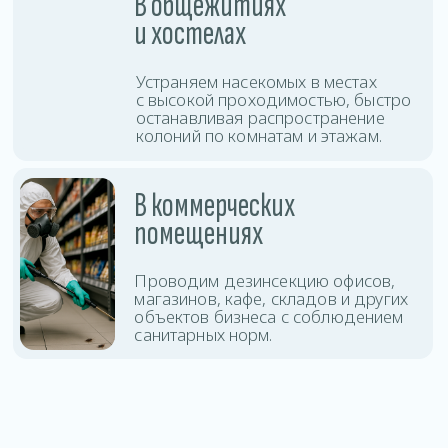
защиты помещения.
Дезинсекция
Оставить заявку
тараканов
Дезинсекция
Оставить заявку
клопов
Дезинсекция клещей
Оставить заявку
и комаров
Уничтожение
Оставить заявку
блох