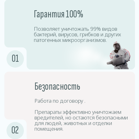
Процесс дезинсекции включает точную диагностику,
подбор безопасных препаратов, профессиональную
обработку и контроль результата. Наши специалисты
используют сертифицированное оборудование,
позволяющее эффективно уничтожать насекомых
даже в труднодоступных местах.
Подготовка
1
помещения
Необходимо убрать личные вещи,
открыть шкафы, двери и окна для
равномерного распределения тумана.
Подготовка
2
оборудования
Специалисты используют
специализированные аппараты для
создания холодного тумана.