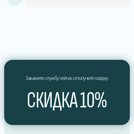
О нас
Мы профессионалы в области дезинфекции
и обеспечения здоровья.
Мы стремимся к постоянному совершенствованию
наших услуг и предлагаем индивидуальный подход
к каждому клиенту, учитывая их уникальные
потребности и особенности.
Доверьтесь профессионалам в области дезинфекции
и обеспечьте здоровье вашего окружения вместе
с нами. Свяжитесь с нами сегодня, чтобы получить
экспертные услуги по дезинфекции, отвечающие
самым высоким стандартам качества и безопасности.