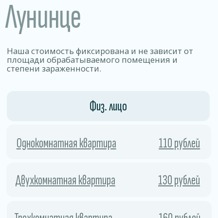
Позволяет уничтожать 99% видов
бактерий, вирусов, грибков и других
патогенных микроорганизмов.
01
Безопасность
Работа по договору .
Препараты эффективно уничтожаем
вредителей, но остаются безопасными
для людей, животных и отделки
02
помещения.
Скорость
Процесс занимает мало времени
и позволяет быстро и безопасно удалить
колонии насекомых и предотвратить
их повторное появление.
03