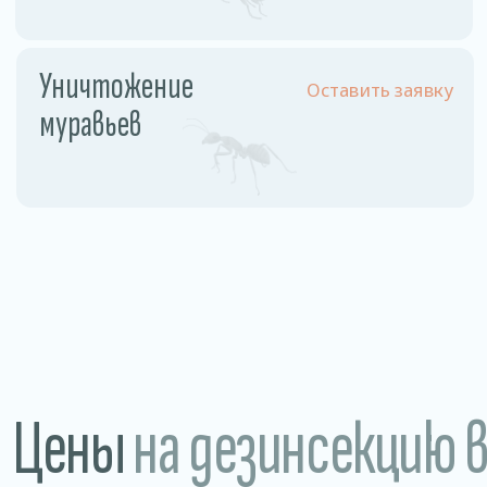
Разовое обслуживание
1,5−2 рублей /м2
Годовое обслуживание 1
0,85 рублей/м2
раз в месяц
Магазины • Рестораны, кафе, бары • Склады
и производства • Санатории и больницы
Преимущества
нашей дезинсекции
Гарантия 100%