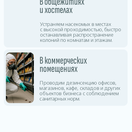
защиты помещения.
Дезинсекция
Оставить заявку
тараканов
Дезинсекция
Оставить заявку
клопов
Дезинсекция клещей
Оставить заявку
и комаров
Уничтожение
Оставить заявку
блох