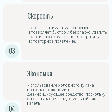
Дезинсицирующие
3
средства
Средства дезинфекции создают туман,
который проникает в труднодоступные
места и обеспечивает глубокую
дезинфекцию.
Выдержка
4
и проветривание
После обработки следует покинуть
помещение на определённый период
времени, после чего произвести
проветривание