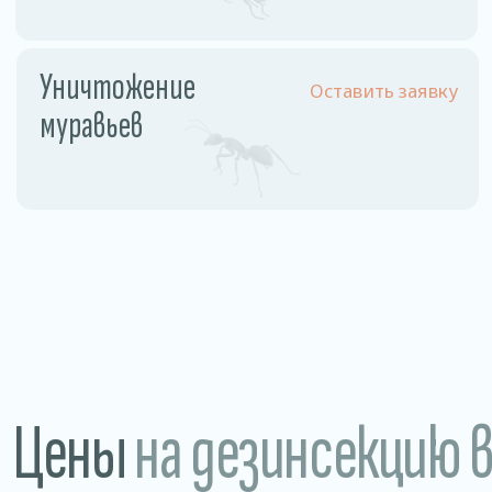
Разовое обслуживание
1,5−2 рублей /м2
Годовое обслуживание 1
0,85 рублей/м2
раз в месяц
Магазины • Рестораны, кафе, бары • Склады
и производства • Санатории и больницы
Преимущества
нашей дезинсекции
Гарантия 100%