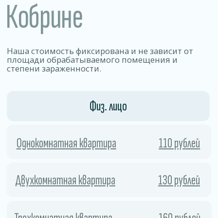
Позволяет уничтожать 99% видов
бактерий, вирусов, грибков и других
патогенных микроорганизмов.
01
Безопасность
Работа по договору .
Препараты эффективно уничтожаем
вредителей, но остаются безопасными
для людей, животных и отделки
02
помещения.
Скорость
Процесс занимает мало времени
и позволяет быстро и безопасно удалить
колонии насекомых и предотвратить
их повторное появление.
03