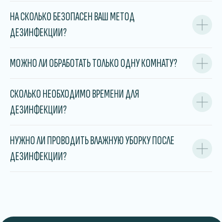
НА СКОЛЬКО БЕЗОПАСЕН ВАШ МЕТОД
ДЕЗИНФЕКЦИИ?
КАЛЬКУЛЯТОР УСЛУГ
Где проводим дезинфекцию?
МОЖНО ЛИ ОБРАБОТАТЬ ТОЛЬКО ОДНУ КОМНАТУ?
Дом
Квартира
СКОЛЬКО НЕОБХОДИМО ВРЕМЕНИ ДЛЯ
Комната
ДЕЗИНФЕКЦИИ?
Общежитие/хостел
Офис
НУЖНО ЛИ ПРОВОДИТЬ ВЛАЖНУЮ УБОРКУ ПОСЛЕ
Коммерческое помещение
ДЕЗИНФЕКЦИИ?
Какие насекомые беспокоят?
Тараканы
Клещи
Блохи