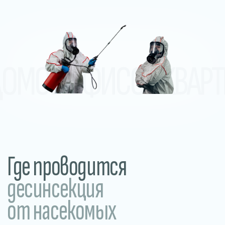
десинсекция
от насекомых
В домах и квартирах
Обработка от тараканов, клопов,
муравьёв, мокриц и других
насекомых в жилых помещениях.
Прилегающие и уличные
территории
Обработка участков, дворов, летних
веранд и общественных пространств.
Уничтожение клещей, комаров,
грызунов и других вредителей.
В общежитиях
и хостелах
Устраняем насекомых в местах