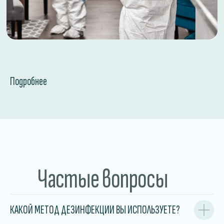
Где проводим дезинфекцию?
Магазин
Рестораны, кафе, бары
Склады и производство
Санатории и больницы
Подробнее
Соглашаюсь с
политикой
конфедециальности
ОТПРАВИТЬ
Частые вопросы
КАКОЙ МЕТОД ДЕЗИНФЕКЦИИ ВЫ ИСПОЛЬЗУЕТЕ?