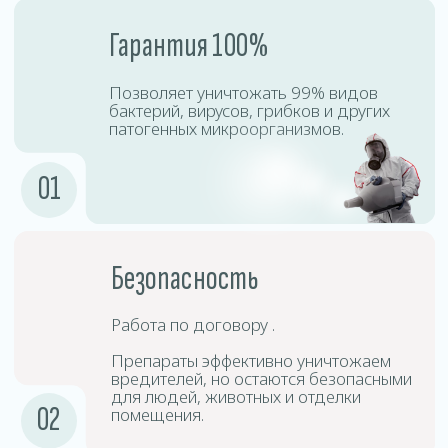
Процесс дезинсекции включает точную диагностику,
подбор безопасных препаратов, профессиональную
обработку и контроль результата. Наши специалисты
используют сертифицированное оборудование,
позволяющее эффективно уничтожать насекомых
даже в труднодоступных местах.
Подготовка
1
помещения
Необходимо убрать личные вещи,
открыть шкафы, двери и окна для
равномерного распределения тумана.
Подготовка
2
оборудования
Специалисты используют
специализированные аппараты для
создания холодного тумана.