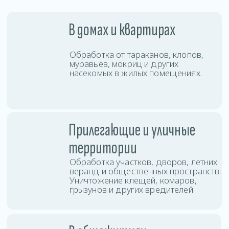
с высокой проходимостью, быстро
останавливая распространение
колоний по комнатам и этажам.
В коммерческих
помещениях
Проводим дезинсекцию офисов,
магазинов, кафе, складов и других
объектов бизнеса с соблюдением
санитарных норм.
Услуги дезинсекции
в Кобрине
Вы можете заказать дезинсекцию любой
сложности: от точечной обработки до полной