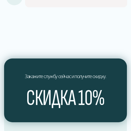
О нас
Мы профессионалы в области дезинфекции
и обеспечения здоровья.
Мы стремимся к постоянному совершенствованию
наших услуг и предлагаем индивидуальный подход
к каждому клиенту, учитывая их уникальные
потребности и особенности.
Доверьтесь профессионалам в области дезинфекции
и обеспечьте здоровье вашего окружения вместе
с нами. Свяжитесь с нами сегодня, чтобы получить
экспертные услуги по дезинфекции, отвечающие
самым высоким стандартам качества и безопасности.