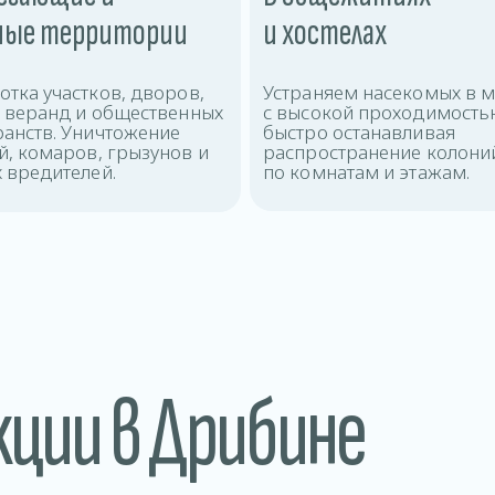
ные территории
и хостелах
тка участков, дворов,
Устраняем насекомых в м
х веранд и общественных
с высокой проходимость
ранств. Уничтожение
быстро останавливая
, комаров, грызунов и
распространение колони
 вредителей.
по комнатам и этажам.
кции в Дрибине