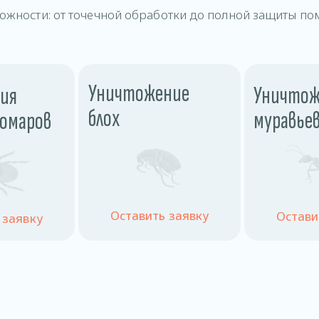
ожности: от точечной обработки до полной защиты по
Уничтожение
Уничтож
ия
блох
муравье
комаров
Оставить заявку
Остави
 заявку