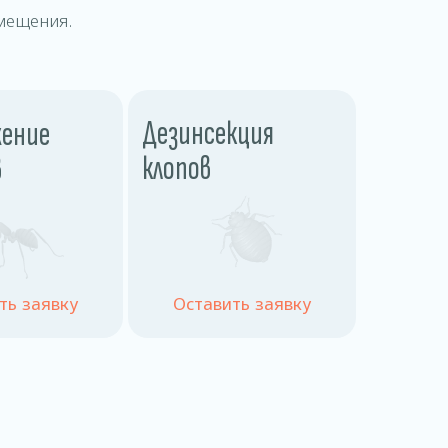
мещения.
Дезинсекция
ение
клопов
в
ть заявку
Оставить заявку