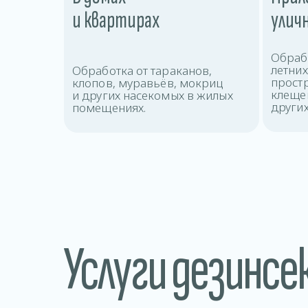
и квартирах
улич
Обрабо
летни
Обработка от тараканов,
прост
клопов, муравьёв, мокриц
клещей
и других насекомых в жилых
других
помещениях.
Услуги дезинсе