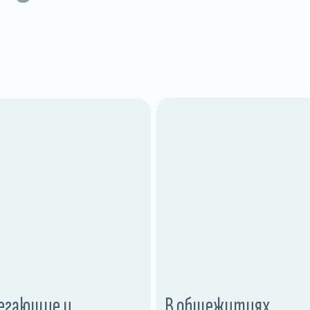
егающие и
В общежитиях