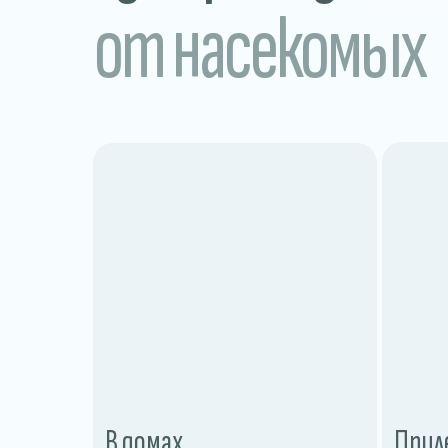
от насекомых
В домах
Прил