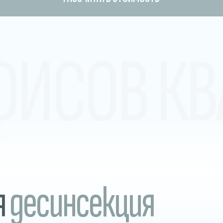
ФИСОВ КВ
я
десинсекция