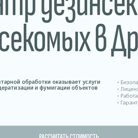
нтр дезинсек
секомых в Д
тарной обработки оказывает услуги
• Безоп
 дератизации и фумигации объектов
• Лицен
• Работ
• Гарант
РАССЧИТАТЬ СТОИМОСТЬ