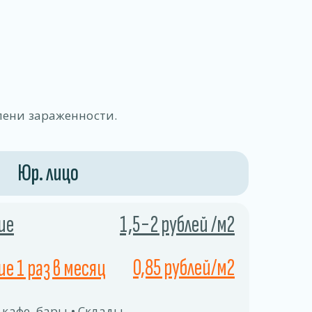
пени зараженности.
Юр. лицо
ие
1,5−2 рублей /м2
0,85 рублей/м2
е 1 раз в месяц
 кафе, бары • Склады