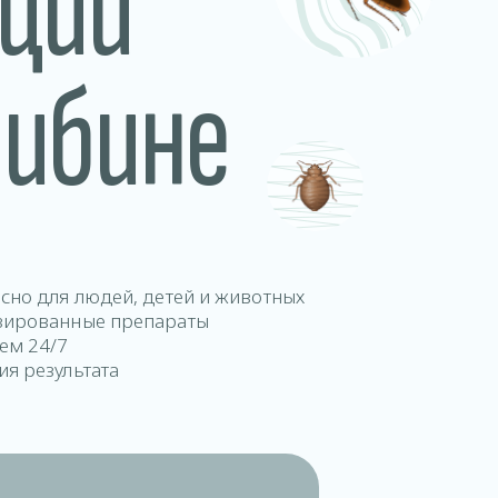
ции
рибине
асно для людей, детей и животных
зированные препараты
аем 24/7
ия результата