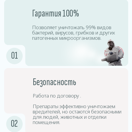
Процесс дезинсекции включает точную диагностику,
подбор безопасных препаратов, профессиональную
обработку и контроль результата. Наши специалисты
используют сертифицированное оборудование,
позволяющее эффективно уничтожать насекомых
даже в труднодоступных местах.
Подготовка
1
помещения
Необходимо убрать личные вещи,
открыть шкафы, двери и окна для
равномерного распределения тумана.
Подготовка
2
оборудования
Специалисты используют
специализированные аппараты для
создания холодного тумана.