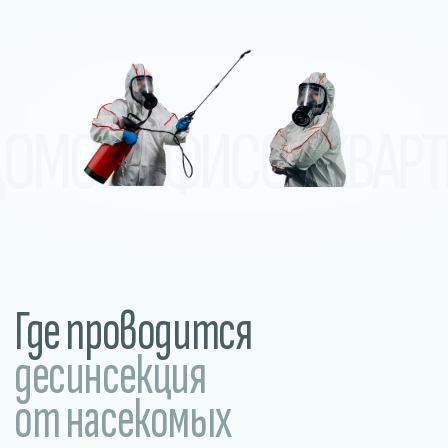
десинсекция
от насекомых
В домах и квартирах
Обработка от тараканов, клопов,
муравьёв, мокриц и других
насекомых в жилых помещениях.
Прилегающие и уличные
территории
Обработка участков, дворов, летних
веранд и общественных пространств.
Уничтожение клещей, комаров,
грызунов и других вредителей.
В общежитиях
и хостелах
Устраняем насекомых в местах