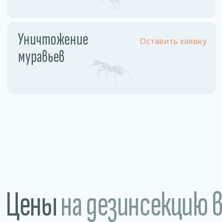
Разовое обслуживание
1,5−2 рублей /м2
Годовое обслуживание 1
0,85 рублей/м2
раз в месяц
Магазины • Рестораны, кафе, бары • Склады
и производства • Санатории и больницы
Преимущества
нашей дезинсекции
Гарантия 100%