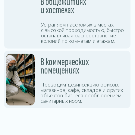
защиты помещения.
Дезинсекция
Оставить заявку
тараканов
Дезинсекция
Оставить заявку
клопов
Дезинсекция клещей
Оставить заявку
и комаров
Уничтожение
Оставить заявку
блох