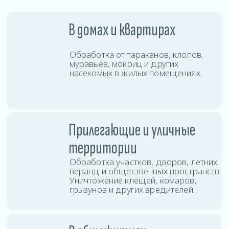
с высокой проходимостью, быстро
останавливая распространение
колоний по комнатам и этажам.
В коммерческих
помещениях
Проводим дезинсекцию офисов,
магазинов, кафе, складов и других
объектов бизнеса с соблюдением
санитарных норм.
Услуги дезинсекции
в Чашниках
Вы можете заказать дезинсекцию любой
сложности: от точечной обработки до полной