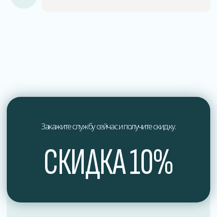
О нас
Мы профессионалы в области дезинфекции
и обеспечения здоровья.
Мы стремимся к постоянному совершенствованию
наших услуг и предлагаем индивидуальный подход
к каждому клиенту, учитывая их уникальные
потребности и особенности.
Доверьтесь профессионалам в области дезинфекции
и обеспечьте здоровье вашего окружения вместе
с нами. Свяжитесь с нами сегодня, чтобы получить
экспертные услуги по дезинфекции, отвечающие
самым высоким стандартам качества и безопасности.