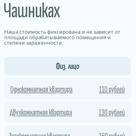
Позволяет уничтожать 99% видов
бактерий, вирусов, грибков и других
патогенных микроорганизмов.
01
Безопасность
Работа по договору .
Препараты эффективно уничтожаем
вредителей, но остаются безопасными
для людей, животных и отделки
02
помещения.
Скорость
Процесс занимает мало времени
и позволяет быстро и безопасно удалить
колонии насекомых и предотвратить
их повторное появление.
03