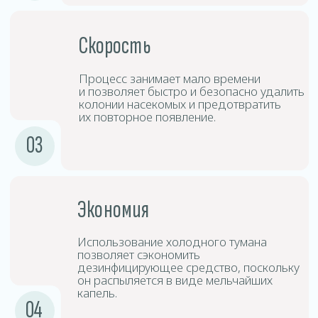
Дезинсицирующие
3
средства
Средства дезинфекции создают туман,
который проникает в труднодоступные
места и обеспечивает глубокую
дезинфекцию.
Выдержка
4
и проветривание
После обработки следует покинуть
помещение на определённый период
времени, после чего произвести
проветривание