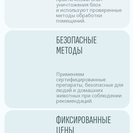
равномерного распределения тумана.
Подготовка
2
оборудования
Специалисты используют
специализированные аппараты для
создания холодного тумана.
Дезинсицирующие
3
средства
Средства дезинфекции создают туман,
который проникает в труднодоступные
места и обеспечивает глубокую
дезинфекцию.
Выдержка
4
и проветривание