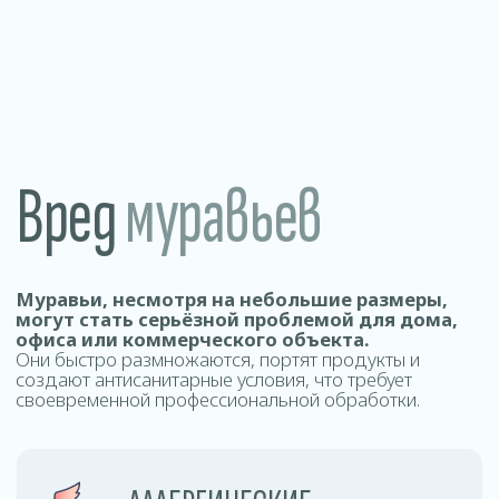
своевременной профессиональной обработки.
АЛЛЕРГИЧЕСКИЕ
РЕАКЦИИ И УКУСЫ
Укусы некоторых видов муравьёв
могут вызывать раздражение кожи
и аллергические реакции, особенно
у чувствительных людей.
БЫСТРОЕ РАЗМНОЖЕНИЕ
Муравьи образуют колонии
и размножаются с высокой
скоростью. Без своевременной
обработки численность насекомых
быстро увеличивается.
ПОРЧА ПРОДУКТОВ
Муравьи проникают в продукты
питания, оставляя загрязнения