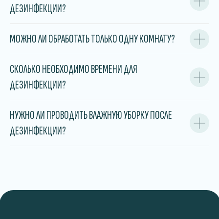
ДЕЗИНФЕКЦИИ?
Обрабатываем помещение
полностью и даём
рекомендации
по предотвращению
повторного появления блох.
МОЖНО ЛИ ОБРАБОТАТЬ ТОЛЬКО ОДНУ КОМНАТУ?
СКОЛЬКО НЕОБХОДИМО ВРЕМЕНИ ДЛЯ
ДЕЗИНФЕКЦИИ?
Цены
на дезинсекцию
НУЖНО ЛИ ПРОВОДИТЬ ВЛАЖНУЮ УБОРКУ ПОСЛЕ
ДЕЗИНФЕКЦИИ?
Наша стоимость фиксирована и не зависит от
площади обрабатываемого помещения и
степени зараженности.
Физ. лицо
ЗАКАЗАТЬ
Однокомнатная квартира
120 рублей