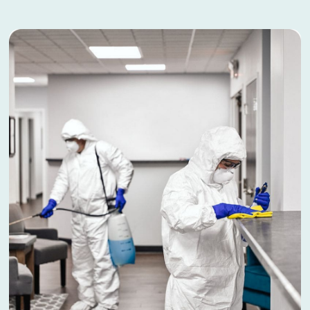
Преимущества
дезинсекции
Мы предлагаем эффективные и безопасные
решения для уничтожения блох с гарантией
результата.
ПРОФЕССИОНАЛЬНЫЙ
ПОДХОД
Наши специалисты имеют
практический опыт
уничтожения блох
и используют проверенные
методы обработки
помещений.