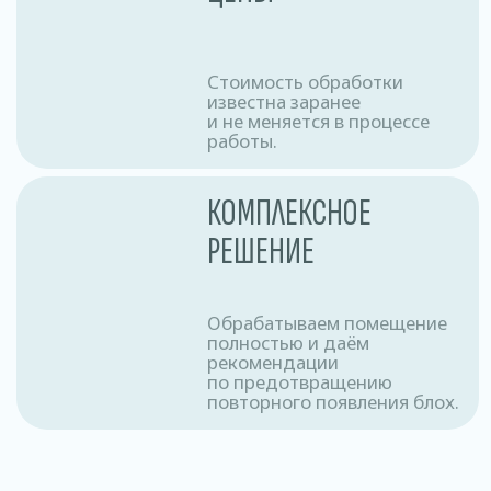
После обработки следует покинуть
помещение на определённый период
времени, после чего произвести
проветривание
О нас
Мы профессионалы в области дезинфекции
и обеспечения здоровья.
Мы стремимся к постоянному совершенствованию
наших услуг и предлагаем индивидуальный подход
к каждому клиенту, учитывая их уникальные
потребности и особенности.
Доверьтесь профессионалам в области дезинфекции
и обеспечьте здоровье вашего окружения вместе
с нами. Свяжитесь с нами сегодня, чтобы получить
экспертные услуги по дезинфекции, отвечающие