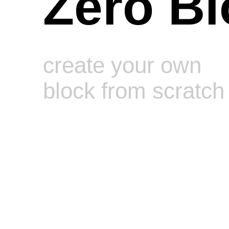
Zero Bl
Мессенджеры
create your own
block from scratch
Время работы
Пн-Вс
круглосуточно