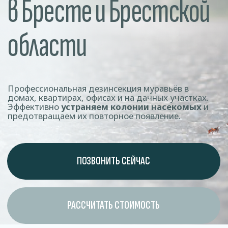
домах, квартирах, офисах и на дачных участках.
Эффективно
устраняем колонии насекомых
и
предотвращаем их повторное появление.
ПОЗВОНИТЬ СЕЙЧАС
РАССЧИТАТЬ СТОИМОСТЬ
Вред
муравьев
Муравьи, несмотря на небольшие размеры,
могут стать серьёзной проблемой для дома,
офиса или коммерческого объекта.
Они быстро размножаются, портят продукты и
создают антисанитарные условия, что требует