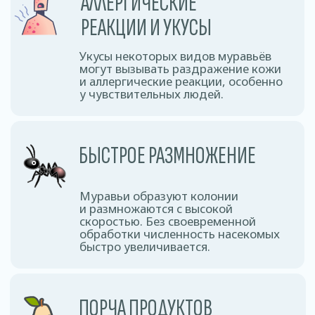
и делая их непригодными для
употребления.
РАЗРУШЕНИЕ СТРОЕНИЙ
Некоторые виды муравьёв
повреждают деревянные
конструкции, создавая ходы
и нарушая целостность материалов.
Цены
на дезинсекцию
в Бресте и области
Наша стоимость фиксирована и не зависит от
площади обрабатываемого помещения и
степени зараженности.