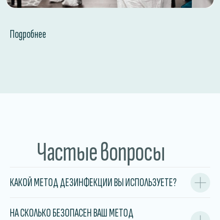
БЕЗОПАСНЫЕ
МЕТОДЫ
Подробнее
Применяем
сертифицированные
препараты, безопасные для
людей и домашних
животных при соблюдении
рекомендаций.
ФИКСИРОВАННЫЕ
ЦЕНЫ
Частые вопросы
Стоимость обработки
известна заранее
и не меняется в процессе
работы.
КАКОЙ МЕТОД ДЕЗИНФЕКЦИИ ВЫ ИСПОЛЬЗУЕТЕ?
КОМПЛЕКСНОЕ
РЕШЕНИЕ
НА СКОЛЬКО БЕЗОПАСЕН ВАШ МЕТОД