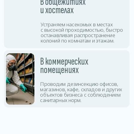
защиты помещения.
Дезинсекция
Оставить заявку
тараканов
Дезинсекция
Оставить заявку
клопов
Дезинсекция клещей
Оставить заявку
и комаров
Уничтожение
Оставить заявку
блох