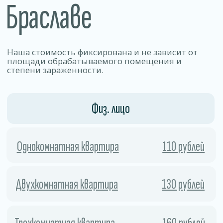
Позволяет уничтожать 99% видов
бактерий, вирусов, грибков и других
патогенных микроорганизмов.
01
Безопасность
Работа по договору .
Препараты эффективно уничтожаем
вредителей, но остаются безопасными
для людей, животных и отделки
02
помещения.
Скорость
Процесс занимает мало времени
и позволяет быстро и безопасно удалить
колонии насекомых и предотвратить
их повторное появление.
03