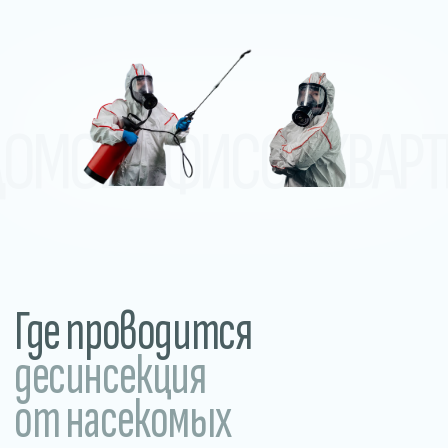
десинсекция
от насекомых
В домах и квартирах
Обработка от тараканов, клопов,
муравьёв, мокриц и других
насекомых в жилых помещениях.
Прилегающие и уличные
территории
Обработка участков, дворов, летних
веранд и общественных пространств.
Уничтожение клещей, комаров,
грызунов и других вредителей.
В общежитиях
и хостелах
Устраняем насекомых в местах