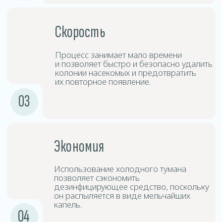
Дезинсицирующие
3
средства
Средства дезинфекции создают туман,
который проникает в труднодоступные
места и обеспечивает глубокую
дезинфекцию.
Выдержка
4
и проветривание
После обработки следует покинуть
помещение на определённый период
времени, после чего произвести
проветривание