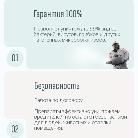
Процесс дезинсекции включает точную диагностику,
подбор безопасных препаратов, профессиональную
обработку и контроль результата. Наши специалисты
используют сертифицированное оборудование,
позволяющее эффективно уничтожать насекомых
даже в труднодоступных местах.
Подготовка
1
помещения
Необходимо убрать личные вещи,
открыть шкафы, двери и окна для
равномерного распределения тумана.
Подготовка
2
оборудования
Специалисты используют
специализированные аппараты для
создания холодного тумана.