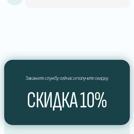
О нас
Мы профессионалы в области дезинфекции
и обеспечения здоровья.
Мы стремимся к постоянному совершенствованию
наших услуг и предлагаем индивидуальный подход
к каждому клиенту, учитывая их уникальные
потребности и особенности.
Доверьтесь профессионалам в области дезинфекции
и обеспечьте здоровье вашего окружения вместе
с нами. Свяжитесь с нами сегодня, чтобы получить
экспертные услуги по дезинфекции, отвечающие
самым высоким стандартам качества и безопасности.