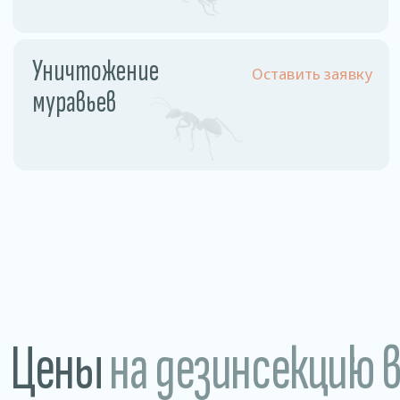
Разовое обслуживание
1,5−2 рублей /м2
Годовое обслуживание 1
0,85 рублей/м2
раз в месяц
Магазины • Рестораны, кафе, бары • Склады
и производства • Санатории и больницы
Преимущества
нашей дезинсекции
Гарантия 100%