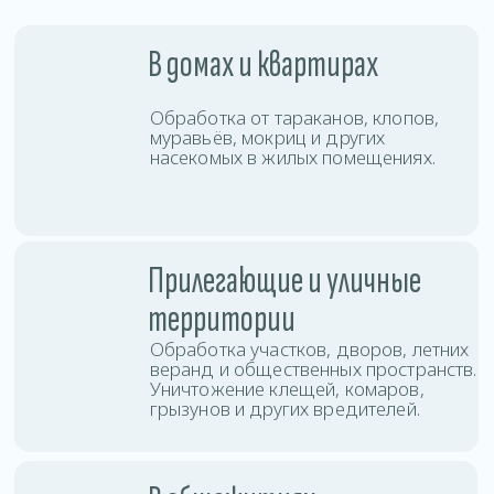
с высокой проходимостью, быстро
останавливая распространение
колоний по комнатам и этажам.
В коммерческих
помещениях
Проводим дезинсекцию офисов,
магазинов, кафе, складов и других
объектов бизнеса с соблюдением
санитарных норм.
Услуги дезинсекции
в Браславе
Вы можете заказать дезинсекцию любой
сложности: от точечной обработки до полной