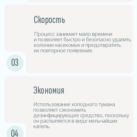
Дезинсицирующие
3
средства
Средства дезинфекции создают туман,
который проникает в труднодоступные
места и обеспечивает глубокую
дезинфекцию.
Выдержка
4
и проветривание
После обработки следует покинуть
помещение на определённый период
времени, после чего произвести
проветривание