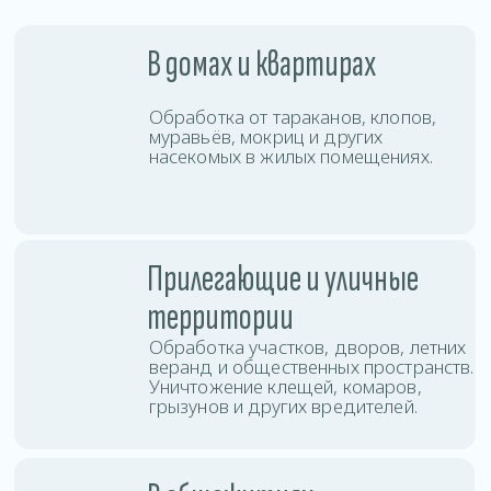
с высокой проходимостью, быстро
останавливая распространение
колоний по комнатам и этажам.
В коммерческих
помещениях
Проводим дезинсекцию офисов,
магазинов, кафе, складов и других
объектов бизнеса с соблюдением
санитарных норм.
Услуги дезинсекции
в Бобруйске
Вы можете заказать дезинсекцию любой
сложности: от точечной обработки до полной