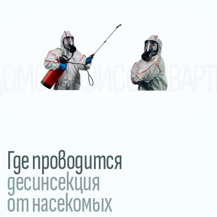
десинсекция
от насекомых
В домах и квартирах
Обработка от тараканов, клопов,
муравьёв, мокриц и других
насекомых в жилых помещениях.
Прилегающие и уличные
территории
Обработка участков, дворов, летних
веранд и общественных пространств.
Уничтожение клещей, комаров,
грызунов и других вредителей.
В общежитиях
и хостелах
Устраняем насекомых в местах