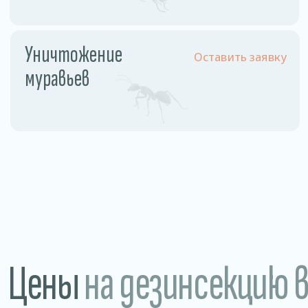
Разовое обслуживание
1,5−2 рублей /м2
Годовое обслуживание 1
0,85 рублей/м2
раз в месяц
Магазины • Рестораны, кафе, бары • Склады
и производства • Санатории и больницы
Преимущества
нашей дезинсекции
Гарантия 100%