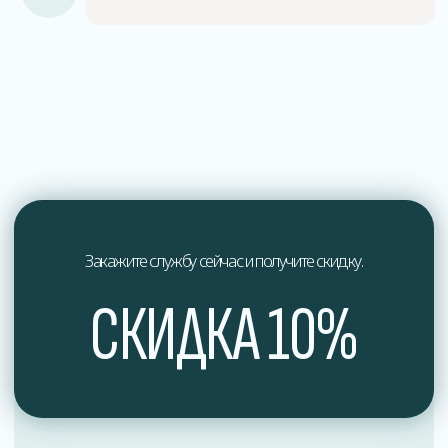
О нас
Мы профессионалы в области дезинфекции
и обеспечения здоровья.
Мы стремимся к постоянному совершенствованию
наших услуг и предлагаем индивидуальный подход
к каждому клиенту, учитывая их уникальные
потребности и особенности.
Доверьтесь профессионалам в области дезинфекции
и обеспечьте здоровье вашего окружения вместе
с нами. Свяжитесь с нами сегодня, чтобы получить
экспертные услуги по дезинфекции, отвечающие
самым высоким стандартам качества и безопасности.