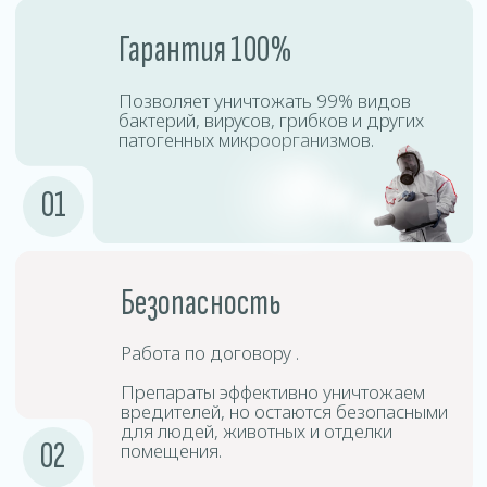
Процесс дезинсекции включает точную диагностику,
подбор безопасных препаратов, профессиональную
обработку и контроль результата. Наши специалисты
используют сертифицированное оборудование,
позволяющее эффективно уничтожать насекомых
даже в труднодоступных местах.
Подготовка
1
помещения
Необходимо убрать личные вещи,
открыть шкафы, двери и окна для
равномерного распределения тумана.
Подготовка
2
оборудования
Специалисты используют
специализированные аппараты для
создания холодного тумана.