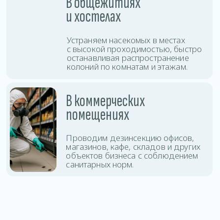
защиты помещения.
Дезинсекция
Оставить заявку
тараканов
Дезинсекция
Оставить заявку
клопов
Дезинсекция клещей
Оставить заявку
и комаров
Уничтожение
Оставить заявку
блох